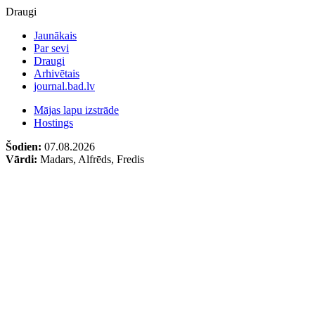
Draugi
Jaunākais
Par sevi
Draugi
Arhivētais
journal.bad.lv
Mājas lapu izstrāde
Hostings
Šodien:
07.08.2026
Vārdi:
Madars, Alfrēds, Fredis