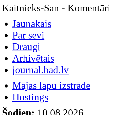
Kaitnieks-San - Komentāri
Jaunākais
Par sevi
Draugi
Arhivētais
journal.bad.lv
Mājas lapu izstrāde
Hostings
Šodien:
10.08.2026