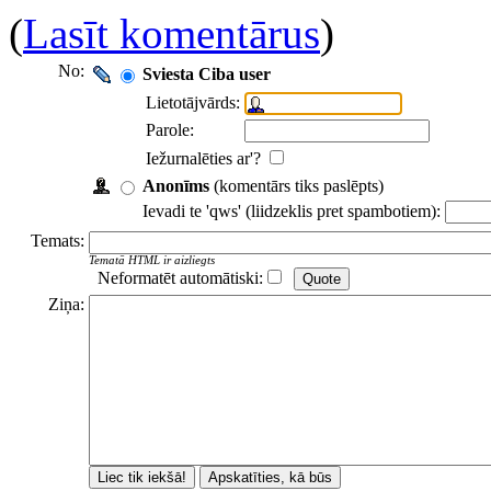
(
Lasīt komentārus
)
No:
Sviesta Ciba user
Lietotājvārds:
Parole:
Iežurnalēties ar'?
Anonīms
(komentārs tiks paslēpts)
Ievadi te 'qws' (liidzeklis pret spambotiem):
Temats:
Tematā HTML ir aizliegts
Neformatēt automātiski:
Ziņa: