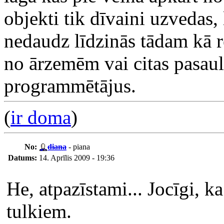
objekti tik dīvaini uzvedas, 
nedaudz līdzinās tādam kā r
no ārzemēm vai citas pasaul
programmētājus.
(
ir doma
)
No:
diana
- piana
Datums:
14. Aprīlis 2009 - 19:36
He, atpazīstami... Jocīgi, k
tulkiem.