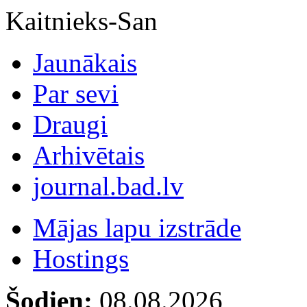
Kaitnieks-San
Jaunākais
Par sevi
Draugi
Arhivētais
journal.bad.lv
Mājas lapu izstrāde
Hostings
Šodien:
08.08.2026