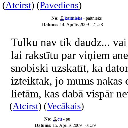
(
Atcirst
) (
Pavediens
)
No:
kaitnieks
- paitnieks
Datums:
14. Aprīlis 2009 - 21:28
Tulku nav tik daudz... va
lai rakstītu par viņiem an
snobiski uzskatīt, ka dator
izteiktāk, jo mums nākas 
lietām, kas dabā vispār ne
(
Atcirst
) (
Vecākais
)
No:
cu
- pu
Datums:
15. Aprīlis 2009 - 01:39