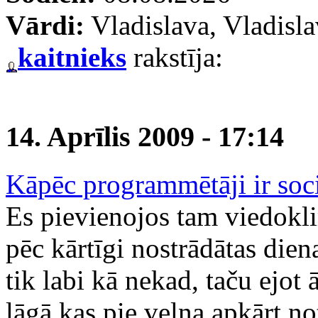
Vārdi:
Vladislava, Vladisl
kaitnieks
rakstīja:
14. Aprīlis 2009 - 17:14
Kāpēc programmētāji ir soci
Es pievienojos tam viedokl
pēc kārtīgi nostrādātas dien
tik labi kā nekad, taču ejot 
lāgā kas pie velna apkārt no