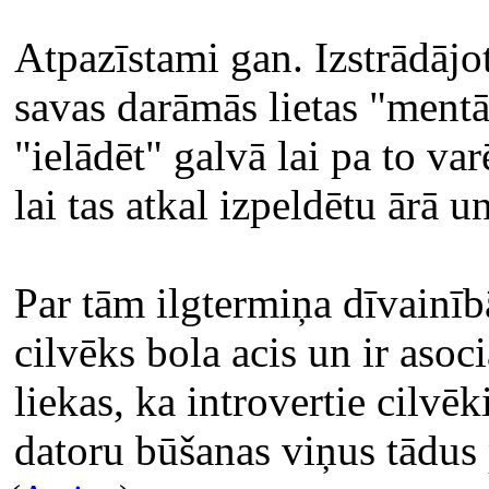
Atpazīstami gan. Izstrādājo
savas darāmās lietas "men
"ielādēt" galvā lai pa to var
lai tas atkal izpeldētu ārā u
Par tām ilgtermiņa dīvainī
cilvēks bola acis un ir aso
liekas, ka introvertie cilvē
datoru būšanas viņus tādus