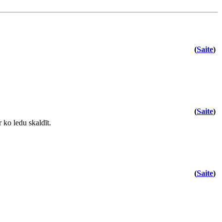
(
Saite
)
(
Saite
)
 ko ledu skaldīt.
(
Saite
)