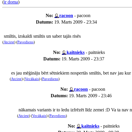
(
ir doma
)
No:
racoon
- pacoon
Datums:
19. Marts 2009 - 23:34
smiltis, izskaldi smiltis un saber tajās risēs
(
Atcirst
) (
Pavediens
)
No:
kaitnieks
- paitnieks
Datums:
19. Marts 2009 - 23:37
es jau mēģināju bērt sētniekiem nospertās smiltis, bet nav jau kur 
(
Atcirst
) (
Vecākais
) (
Pavediens
)
No:
racoon
- pacoon
Datums:
19. Marts 2009 - 23:46
nākamais variants ir to ledu izfrēzēt līdz zemei :D Va ta nav 
(
Atcirst
) (
Vecākais
) (
Pavediens
)
No:
kaitnieks
- paitnieks