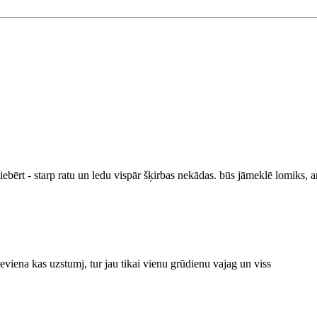
iebērt - starp ratu un ledu vispār šķirbas nekādas. būs jāmeklē lomiks, ar
neviena kas uzstumj, tur jau tikai vienu grūdienu vajag un viss