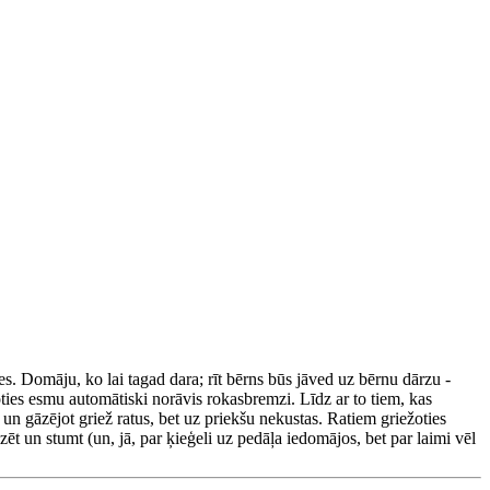
s. Domāju, ko lai tagad dara; rīt bērns būs jāved uz bērnu dārzu -
ties esmu automātiski norāvis rokasbremzi. Līdz ar to tiem, kas
 un gāzējot griež ratus, bet uz priekšu nekustas. Ratiem griežoties
āzēt un stumt (un, jā, par ķieģeli uz pedāļa iedomājos, bet par laimi vēl