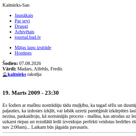
Kaitnieks-San
Jaunākais
Par sevi
Draugi
Arhivētais
journal.bad.lv
Mājas lapu izstrāde
Hostings
Šodien:
07.08.2026
Vārdi:
Madars, Alfrēds, Fredis
kaitnieks
rakstīja:
19. Marts 2009 - 23:30
Es šodien ar mašīnu nostrādāju tādu muļķību, ka tagad sēžu un dusmīgi 
paļauties, ka izdosies izkļūt, vai labāk uzreiz pamēģināt izkārpities
nezina, paskaidroju, kā norisinājās process - mašīna, kas atrodas uz le
uzkarst riepas un rezultātā ledū izveidojas perfekti veidotas bedrītes r
nav 2:00am)... Laikam būs jāgaida pavasaris.