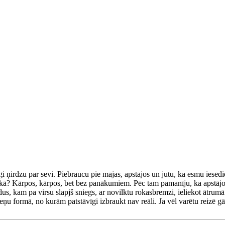
ņirdzu par sevi. Piebraucu pie mājas, apstājos un jutu, ka esmu iesēdie
 laukā? Kārpos, kārpos, bet bez panākumiem. Pēc tam pamanīju, ka apstājo
dus, kam pa virsu slapjš sniegs, ar novilktu rokasbremzi, ieliekot ātrumā
iteņu formā, no kurām patstāvīgi izbraukt nav reāli. Ja vēl varētu reizē g