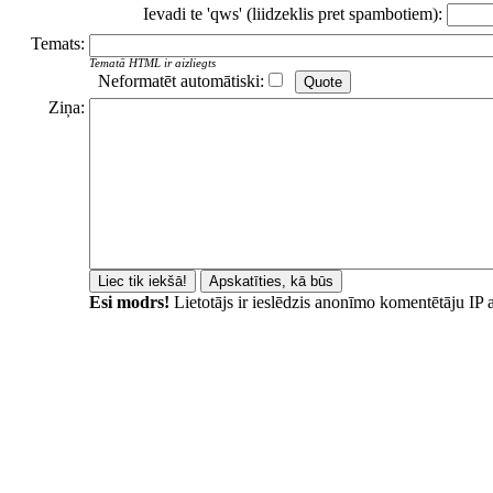
Ievadi te 'qws' (liidzeklis pret spambotiem):
Temats:
Tematā HTML ir aizliegts
Neformatēt automātiski:
Ziņa:
Esi modrs!
Lietotājs ir ieslēdzis anonīmo komentētāju IP 