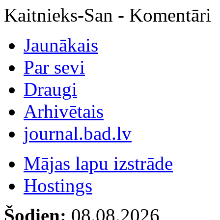
Kaitnieks-San - Komentāri
Jaunākais
Par sevi
Draugi
Arhivētais
journal.bad.lv
Mājas lapu izstrāde
Hostings
Šodien:
08.08.2026