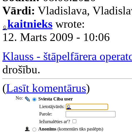
Vārdi:
Vladislava, Vladisl
kaitnieks
wrote:
12. Marts 2009 - 10:06
Klauss - štāpelfārera operat
drošību.
(
Lasīt komentārus
)
No:
Sviesta Ciba user
Lietotājvārds:
Parole:
Iežurnalēties ar'?
Anonīms
(komentārs tiks paslēpts)