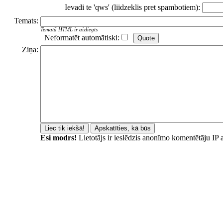
Ievadi te 'qws' (liidzeklis pret spambotiem):
Temats:
Tematā HTML ir aizliegts
Neformatēt automātiski:
Ziņa:
Esi modrs!
Lietotājs ir ieslēdzis anonīmo komentētāju IP 