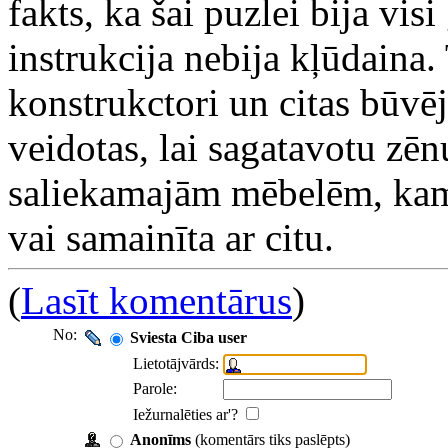
fakts, ka šai puzlei bija visi
instrukcija nebija kļūdaina. T
konstrukctori un citas būvēj
veidotas, lai sagatavotu zēn
saliekamajām mēbelēm, kam 
vai samainīta ar citu.
(
Lasīt komentārus
)
No:
Sviesta Ciba user
Lietotājvārds:
Parole:
Iežurnalēties ar'?
Anonīms
(komentārs tiks paslēpts)