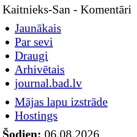
Kaitnieks-San - Komentāri
Jaunākais
Par sevi
Draugi
Arhivētais
journal.bad.lv
Mājas lapu izstrāde
Hostings
Šodien:
06.08.2026