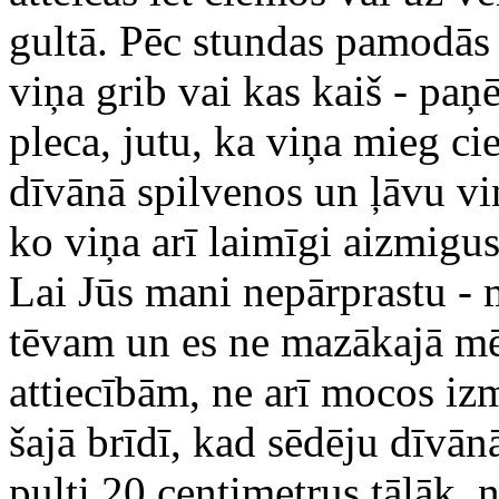
gultā. Pēc stundas pamodās 
viņa grib vai kas kaiš - paņ
pleca, jutu, ka viņa mieg cie
dīvānā spilvenos un ļāvu vi
ko viņa arī laimīgi aizmigusi
Lai Jūs mani nepārprastu - 
tēvam un es ne mazākajā mē
attiecībām, ne arī mocos iz
šajā brīdī, kad sēdēju dīvān
pulti 20 centimetrus tālāk, 