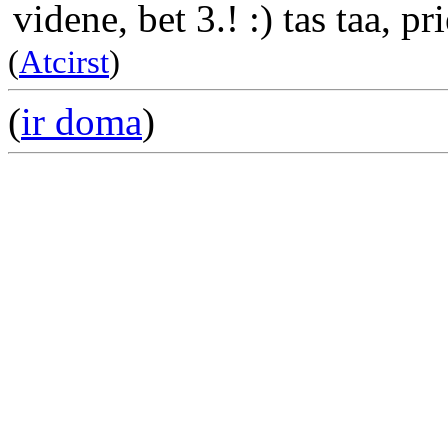
videne, bet 3.! :) tas taa, p
(
Atcirst
)
(
ir doma
)