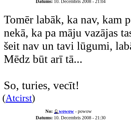
Datums:
10. Decembris 2008 - 21:04
Tomēr labāk, ka nav, kam pal
nekā, ka pa māju vazājas tas
šeit nav un tavi lūgumi, lab
Mēdz būt arī tā...
So, turies, vecīt!
(
Atcirst
)
No:
wowow
- powow
Datums:
10. Decembris 2008 - 21:30