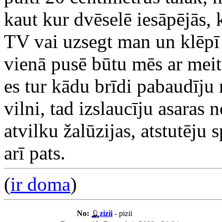
kaut kur dvēselē iesāpējās, 
TV vai uzsegt man un klēpī
vienā pusē būtu mēs ar meitu
es tur kādu brīdi pabaudīju
vilni, tad izslaucīju asaras 
atvilku žalūzijas, atstutēju 
arī pats.
(
ir doma
)
No:
zizii
- pizii