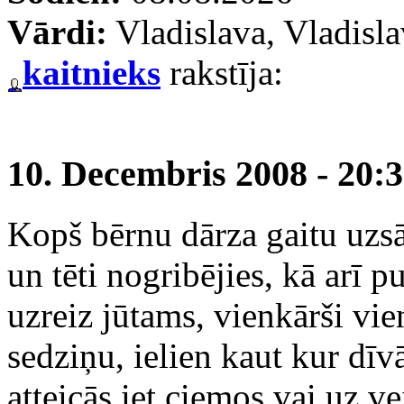
Vārdi:
Vladislava, Vladisl
kaitnieks
rakstīja:
10. Decembris 2008 - 20:
Kopš bērnu dārza gaitu uzs
un tēti nogribējies, kā arī 
uzreiz jūtams, vienkārši vi
sedziņu, ielien kaut kur dīv
atteicās iet ciemos vai uz ve