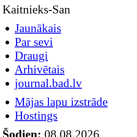
Kaitnieks-San
Jaunākais
Par sevi
Draugi
Arhivētais
journal.bad.lv
Mājas lapu izstrāde
Hostings
Šodien:
08.08.2026