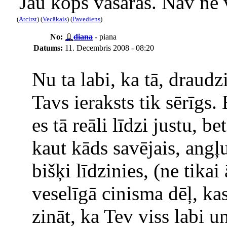
Jau kopš vasaras. Nav ne 
(
Atcirst
) (
Vecākais
) (
Pavediens
)
No:
diana
- piana
Datums:
11. Decembris 2008 - 08:20
Nu ta labi, ka tā, draudz
Tavs ieraksts tik sērīgs
es tā reāli līdzi justu, b
kaut kāds savējais, angļ
bišķi līdzinies, (ne tikai
veselīgā cinisma dēļ, kas
zināt, ka Tev viss labi 