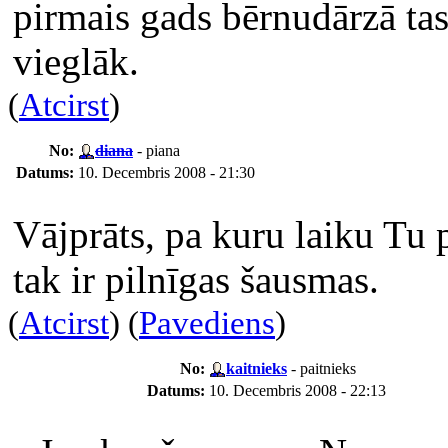
pirmais gads bērnudārzā tas
vieglāk.
(
Atcirst
)
No:
diana
- piana
Datums:
10. Decembris 2008 - 21:30
Vājprāts, pa kuru laiku Tu p
tak ir pilnīgas šausmas.
(
Atcirst
) (
Pavediens
)
No:
kaitnieks
- paitnieks
Datums:
10. Decembris 2008 - 22:13