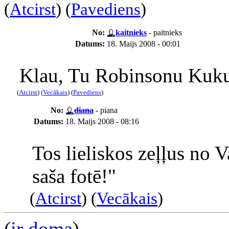
(
Atcirst
) (
Pavediens
)
No:
kaitnieks
- paitnieks
Datums:
18. Maijs 2008 - 00:01
Klau, Tu Robinsonu Kukuru
(
Atcirst
) (
Vecākais
) (
Pavediens
)
No:
diana
- piana
Datums:
18. Maijs 2008 - 08:16
Tos lieliskos zeļļus no 
saša fotē!"
(
Atcirst
) (
Vecākais
)
(
ir doma
)