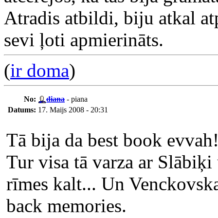
Atradis atbildi, biju atkal a
sevi ļoti apmierināts.
(
ir doma
)
No:
diana
- piana
Datums:
17. Maijs 2008 - 20:31
Tā bija da best book evvah!
Tur visa tā varza ar Slābiķi
rīmes kalt... Un Venckovska
back memories.