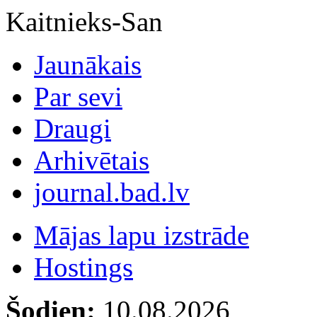
Kaitnieks-San
Jaunākais
Par sevi
Draugi
Arhivētais
journal.bad.lv
Mājas lapu izstrāde
Hostings
Šodien:
10.08.2026