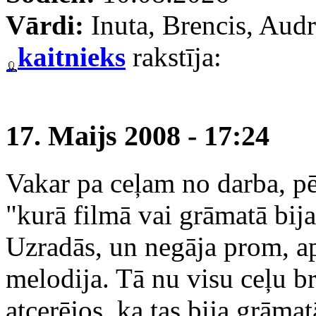
Vārdi:
Inuta, Brencis, Audr
kaitnieks
rakstīja:
17. Maijs 2008 - 17:24
Vakar pa ceļam no darba, pē
"kurā filmā vai grāmatā bij
Uzradās, un negāja prom, a
melodija. Tā nu visu ceļu b
atcerējos, ka tas bija grāma