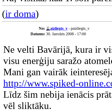
(
ir doma
)
No:
aizliegts_v
- paizliegts_v
Datums:
30. Janvāris 2008 - 17:00
Ne velti Bavārijā, kura ir v
visu enerģiju saražo atomele
Mani gan vairāk ieinteresēj
http://www.spiked-online.
Līdz šim nebija ienācis prātā
vēl sliktāku.