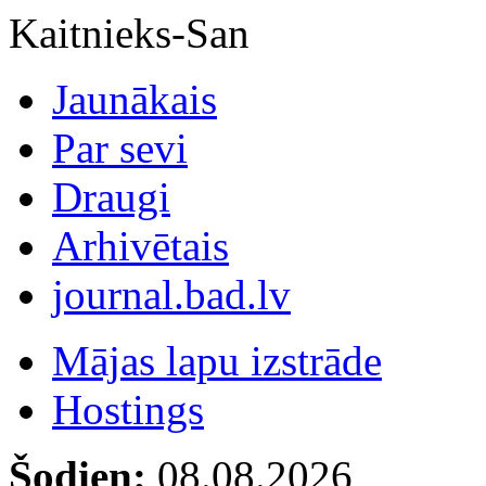
Kaitnieks-San
Jaunākais
Par sevi
Draugi
Arhivētais
journal.bad.lv
Mājas lapu izstrāde
Hostings
Šodien:
08.08.2026