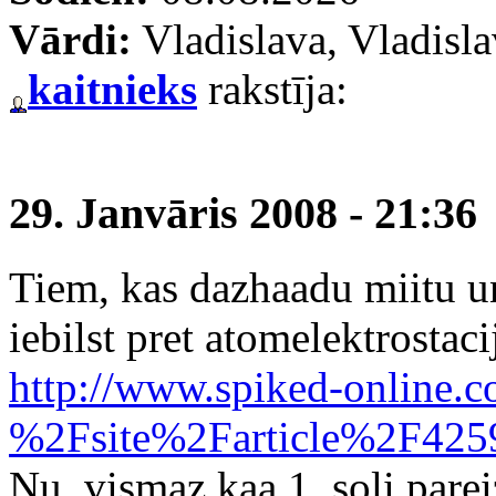
Vārdi:
Vladislava, Vladisl
kaitnieks
rakstīja:
29. Janvāris 2008 - 21:36
Tiem, kas dazhaadu miitu un 
iebilst pret atomelektrostaci
http://www.spiked-online.
%2Fsite%2Farticle%2F42
Nu, vismaz kaa 1. soli parei