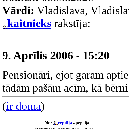
Vārdi:
Vladislava, Vladisl
kaitnieks
rakstīja:
9. Aprīlis 2006 - 15:20
Pensionāri, ejot garam apti
tādām pašām acīm, kā bērni
(
ir doma
)
No:
reptilja
- peptilja