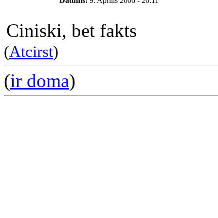
Datums:
9. Aprīlis 2006 - 20:11
Ciniski, bet fakts
(
Atcirst
)
(
ir doma
)