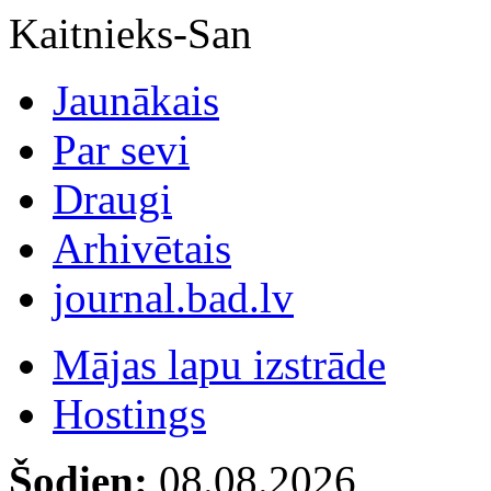
Kaitnieks-San
Jaunākais
Par sevi
Draugi
Arhivētais
journal.bad.lv
Mājas lapu izstrāde
Hostings
Šodien:
08.08.2026